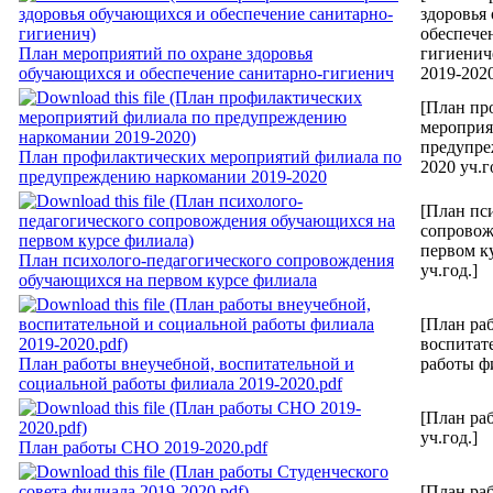
здоровья
обеспече
План мероприятий по охране здоровья
гигиенич
обучающихся и обеспечение санитарно-гигиенич
2019-2020
[План пр
мероприя
предупре
План профилактических мероприятий филиала по
2020 уч.г
предупреждению наркомании 2019-2020
[План пс
сопровож
первом к
План психолого-педагогического сопровождения
уч.год.]
обучающихся на первом курсе филиала
[План ра
воспитат
План работы внеучебной, воспитательной и
работы фи
социальной работы филиала 2019-2020.pdf
[План ра
уч.год.]
План работы СНО 2019-2020.pdf
[План ра