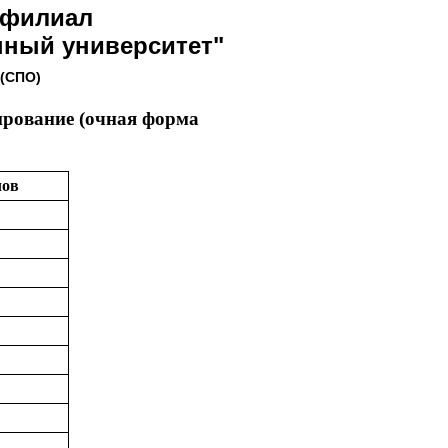
 филиал
нный университет"
 (СПО)
ирование (очная форма
лов