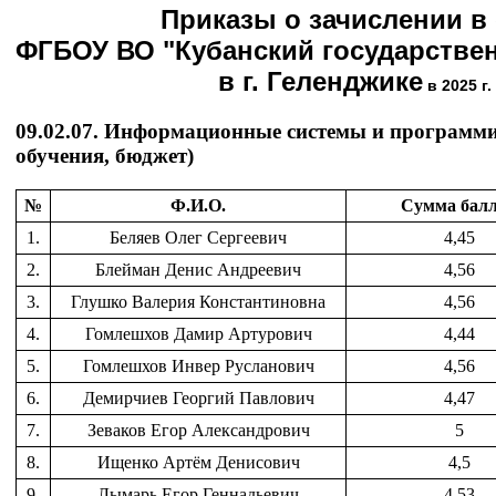
Приказы о зачислении в
ФГБОУ ВО "Кубанский государстве
в г. Геленджике
в 2025 г.
09.02.07. Информационные системы и программ
обучения, бюджет)
№
Ф.И.О.
Сумма бал
1.
Беляев Олег Сергеевич
4,45
2.
Блейман Денис Андреевич
4,56
3.
Глушко Валерия Константиновна
4,56
4.
Гомлешхов Дамир Артурович
4,44
5.
Гомлешхов Инвер Русланович
4,56
6.
Демирчиев Георгий Павлович
4,47
7.
Зеваков Егор Александрович
5
8.
Ищенко Артём Денисович
4,5
9.
Лымарь Егор Геннадьевич
4,53