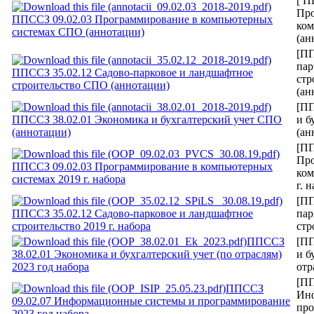
[ П
Про
ППССЗ 09.02.03 Программирование в компьютерных
ком
системах СПО (аннотации)
(ан
[ПП
пар
ППССЗ 35.02.12 Садово-парковое и ландшафтное
стр
строительство СПО (аннотации)
(ан
[ПП
ППССЗ 38.02.01 Экономика и бухгалтерский учет СПО
и б
(аннотации)
(ан
[ПП
Про
ППССЗ 09.02.03 Программирование в компьютерных
ком
системах 2019 г. набора
г. 
[ПП
ППССЗ 35.02.12 Садово-парковое и ландшафтное
пар
строительство 2019 г. набора
стр
ППССЗ
[ПП
38.02.01 Экономика и бухгалтерский учет (по отраслям)
и б
2023 год набора
отр
[ПП
ППССЗ
Ин
09.02.07 Информационные системы и программирование
про
2023 год набора