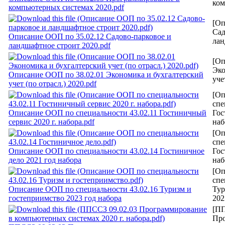
ком
компьютерных системах 2020.pdf
[Оп
Сад
Описание ООП по 35.02.12 Садово-парковое и
лан
ландшафтное строит 2020.pdf
[Оп
Эко
Описание ООП по 38.02.01 Экономика и бухгалтерский
уче
учет (по отрасл.) 2020.pdf
[О
спе
Описание ООП по специальности 43.02.11 Гостиничный
Гос
сервис 2020 г. набора.pdf
наб
[О
спе
Описание ООП по специальности 43.02.14 Гостиничное
Гос
дело 2021 год набора
наб
[О
спе
Описание ООП по специальности 43.02.16 Туризм и
Тур
гостеприимство 2023 год набора
202
[ПП
Про