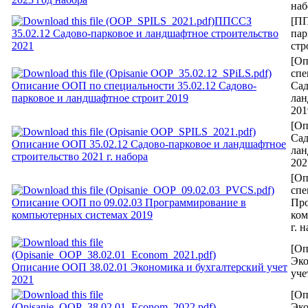
наб
ППССЗ
[ПП
35.02.12 Садово-парковое и ландшафтное строительство
пар
2021
стр
[О
спе
Описание ООП по специальности 35.02.12 Садово-
Сад
парковое и ландшафтное строит 2019
лан
201
[Оп
Сад
Описание ООП 35.02.12 Садово-парковое и ландшафтное
лан
строительство 2021 г. набора
202
[О
спе
Описание ООП по 09.02.03 Программирование в
Про
компьютерных системах 2019
ком
г. 
[Оп
Эко
Описание ООП 38.02.01 Экономика и бухгалтерский учет
уче
2021
[Оп
Эко