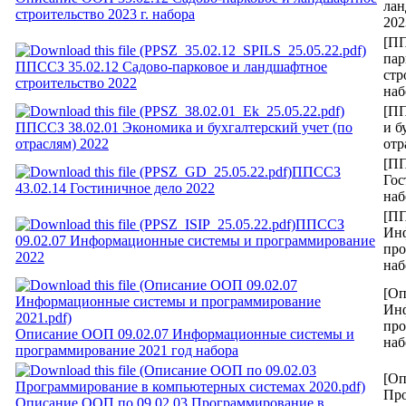
лан
строительство 2023 г. набора
202
[ПП
пар
ППССЗ 35.02.12 Садово-парковое и ландшафтное
стр
строительство 2022
наб
[ПП
ППССЗ 38.02.01 Экономика и бухгалтерский учет (по
и б
отраслям) 2022
отр
[ПП
ППССЗ
Гос
43.02.14 Гостиничное дело 2022
наб
[ПП
ППССЗ
Ин
09.02.07 Информационные системы и программирование
про
2022
наб
[Оп
Ин
про
Описание ООП 09.02.07 Информационные системы и
наб
программирование 2021 год набора
[Оп
Про
Описание ООП по 09.02.03 Программирование в