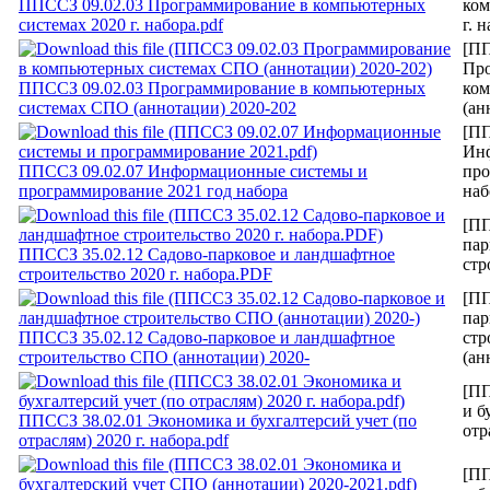
ППССЗ 09.02.03 Программирование в компьютерных
ком
системах 2020 г. набора.pdf
г. 
[ПП
Про
ППССЗ 09.02.03 Программирование в компьютерных
ком
системах СПО (аннотации) 2020-202
(ан
[ПП
Ин
ППССЗ 09.02.07 Информационные системы и
про
программирование 2021 год набора
наб
[ПП
пар
ППССЗ 35.02.12 Садово-парковое и ландшафтное
стр
строительство 2020 г. набора.PDF
[ПП
пар
ППССЗ 35.02.12 Садово-парковое и ландшафтное
стр
строительство СПО (аннотации) 2020-
(ан
[ПП
и б
ППССЗ 38.02.01 Экономика и бухгалтерсий учет (по
отр
отраслям) 2020 г. набора.pdf
[ПП