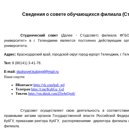
Сведения о совете обучающихся филиала (Ст
Студенческий совет
(Далее - Студсовет)
филиала ФГБО
университет» в г. Геленджике является постоянно действующим орг
университета.
Адрес:
Краснодарский край, городской округ город-курорт Геленджик, г. Гел
Тел
:
8 (86141) 3-41-76.
E-mail:
studsovet.kubgygf@mail.ru
Наши соцсети:
ВКонтакте
https://vk.com/kub_gel
Телеграм
https://t.me/KubGu_Gel
Тикток
https://vm.tiktok.com/ZSe4gQeo6/
Студсовет осуществляет свою деятельность в соответств
правовыми актами органов Государственной власти Российской Федера
КубГУ, приказами ректора КубГУ, распоряжениями директора филиала 
филиала.